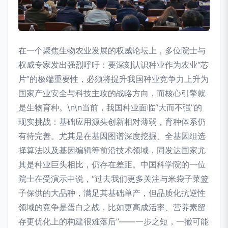
在一个聚焦生物农业发展的权威论坛上，多位院士与
权威专家发出强烈呼吁：要深刻认识种业作为农业“芯
片”的极端重要性，必须将提升我国种业竞争力上升为
国家产业安全与科技主攻的战略方向，而核心引擎就
是生物育种。\n\n当前，我国种业面临“大而不强”的
现实挑战：基础应用源头创新相对薄弱，育种体系仍
有待完善。尤其是在基因图谱深度挖掘、全基因组选
择算法以及基因编辑等前沿技术领域，同发达国家尤
其是种业巨头相比，仍存在差距。中国科学院的一位
院士在受演示中说，“过去我们更多关注与米袋子菜篮
子保供的大品种，满足其基础单产，但品质化抗逆性
领域的竞争是蛋白之战，比如更高成活率、营养素留
存更优化上的构建很难落后”——一步之短，一撤可能